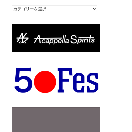
カ
テ
ゴ
リ
ー