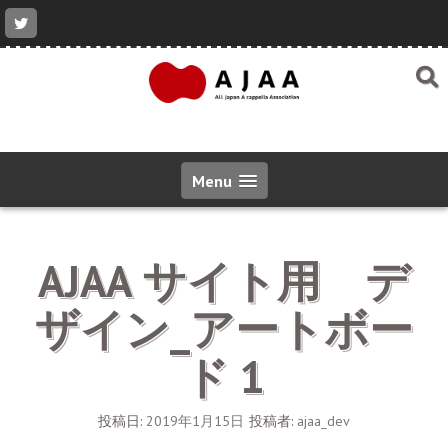
コ
ン
テ
ン
ツ
へ
ス
キ
ッ
Menu
プ
AJAA サイト用 デ
ザイン_アートボー
ド 1
投稿日:
2019年1月15日
投稿者:
ajaa_dev