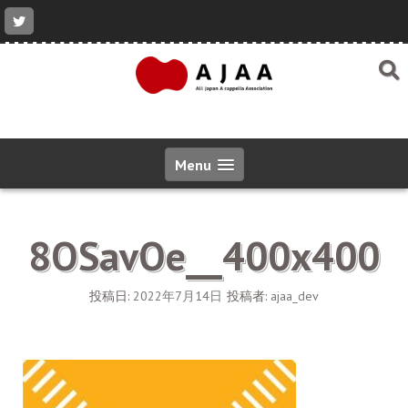
コ
ン
テ
ン
ツ
へ
ス
キ
ッ
Menu
プ
8OSavOe__400x400
投稿日:
2022年7月14日
投稿者:
ajaa_dev