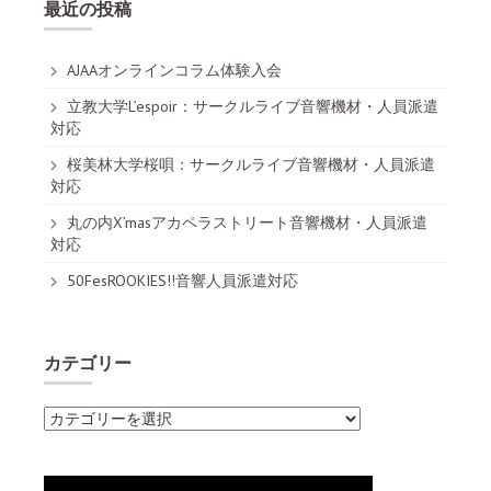
最近の投稿
AJAAオンラインコラム体験入会
立教大学L’espoir：サークルライブ音響機材・人員派遣
対応
桜美林大学桜唄：サークルライブ音響機材・人員派遣
対応
丸の内X’masアカペラストリート音響機材・人員派遣
対応
50FesROOKIES!!音響人員派遣対応
カテゴリー
カ
テ
ゴ
リ