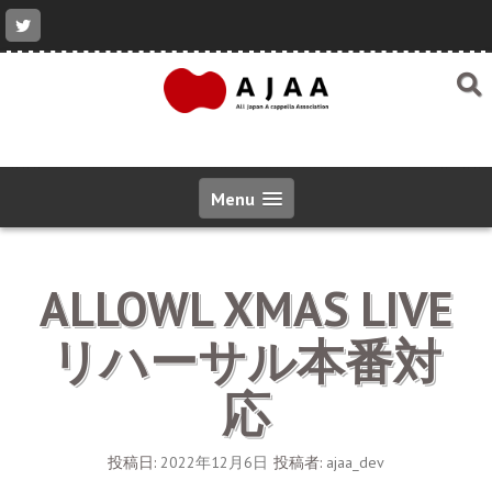
コ
ン
テ
ン
ツ
へ
ス
キ
ッ
Menu
プ
ALLOWL XMAS LIVE
リハーサル本番対
応
投稿日:
2022年12月6日
投稿者:
ajaa_dev