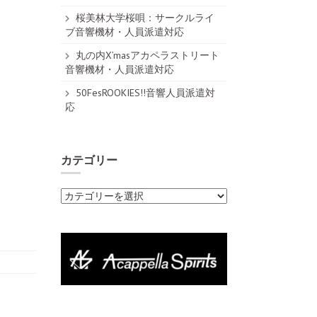
桜美林大学桜唄：サークルライ
ブ音響機材・人員派遣対応
丸の内X’masアカペラストリート
音響機材・人員派遣対応
50FesROOKIES!!音響人員派遣対
応
カテゴリー
カ
テ
ゴ
リ
ー