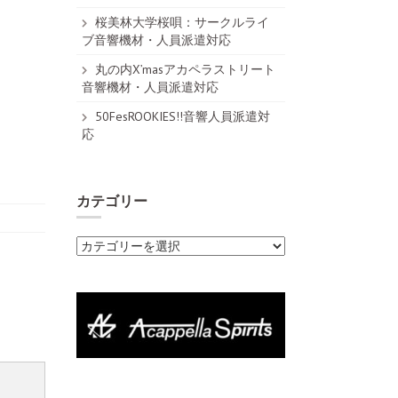
桜美林大学桜唄：サークルライ
ブ音響機材・人員派遣対応
丸の内X’masアカペラストリート
音響機材・人員派遣対応
50FesROOKIES!!音響人員派遣対
応
カテゴリー
カ
テ
ゴ
リ
ー