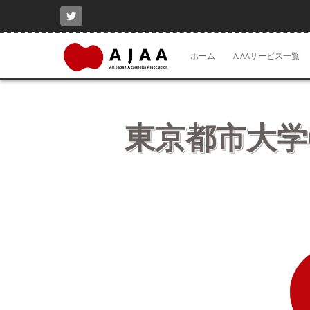
コ
ン
テ
ン
ホーム
AJAAサービス一覧
ツ
へ
ス
キ
ッ
東京都市大学G
プ