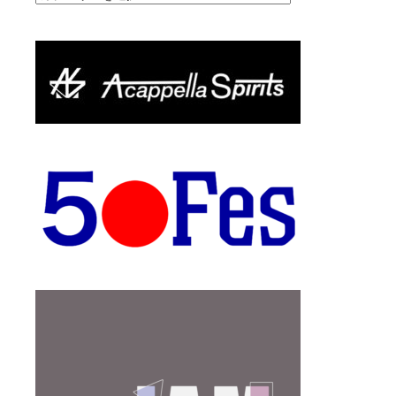
テ
ゴ
リ
ー