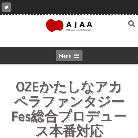
コ
ン
テ
ン
ツ
へ
ス
キ
ッ
Menu
プ
OZEかたしなアカ
ペラファンタジー
Fes総合プロデュー
ス本番対応