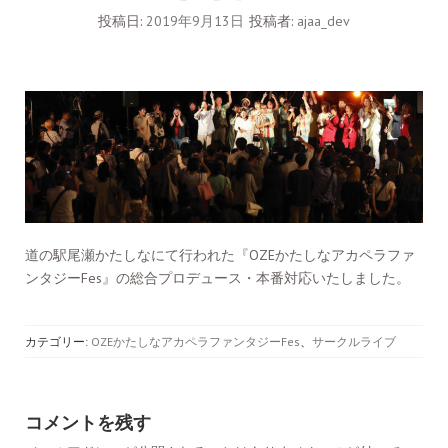
投稿日:
2019年9月13日
投稿者:
ajaa_dev
道の駅尾瀬かたしなにて行われた『OZEかたしなアカペラファ
ンタジーFes』の総合プロデュース・本番対応いたしました。
カテゴリー:
OZEかたしなアカペラファンタジーFes
、
サークルライブ
コメントを残す