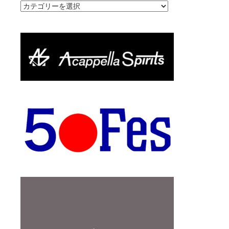
カ
テ
ゴ
リ
ー