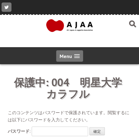
コ
ン
テ
ン
ツ
へ
ス
キ
ッ
Menu
プ
保護中: 004 明星大学
カラフル
このコンテンツはパスワードで保護されています。閲覧するに
は以下にパスワードを入力してください。
パスワード: